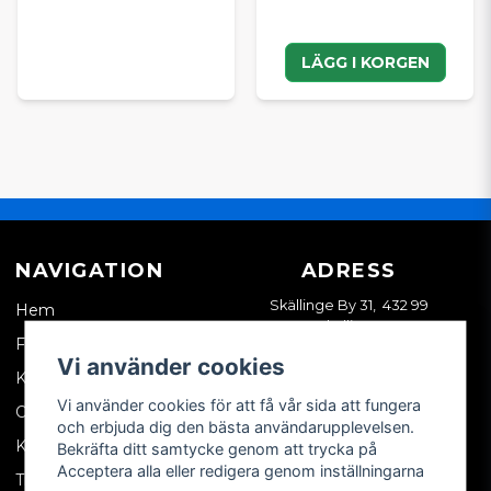
LÄGG I KORGEN
NAVIGATION
ADRESS
Skällinge By 31, 432 99
Hem
Skällinge
Företagskund
Vi använder cookies
Kontakta oss
Vi använder cookies för att få vår sida att fungera
Om oss
och erbjuda dig den bästa användarupplevelsen.
Köpvillkor
Bekräfta ditt samtycke genom att trycka på
Acceptera alla eller redigera genom inställningarna
Tips & trix