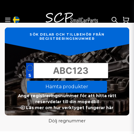
SÖK DELAR OCH TILLBEHÖR FRÅN
REGISTRERINGSNUMMER
Hämta produkter
Ange registreringsnummer för att hitta rätt
reservdelar till din mopedbil
ⓘ Läs mer om hur verktyget fungerar här
Dölj regnummer