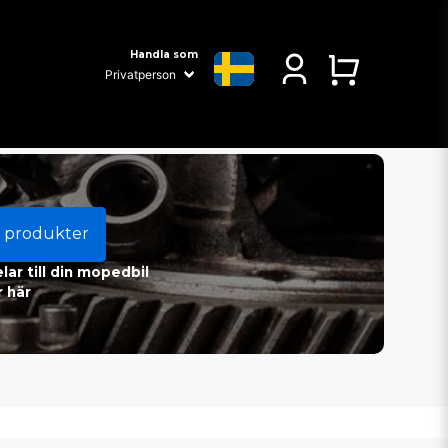
Handla som
 produkter
ar till din mopedbil
 här