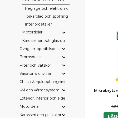
BRETT
Reglage och elektronik
Torkarblad och spolning
I SCP-sortim
Interiördetaljer
Bromsbeläg
Motordelar
Drivremmar
Filter (olja, 
Karosserier och glasrutor
Hjullager o
Övriga mopedbilsdelar
Elkomponent
Övriga serv
Bromsdelar
Perfekt för 
Filter och vätskor
SCP, 
Variator & drivlina
Chassi & hjulupphängning
Hos oss är du 
budget och 
Kyl och värmesystem
Mikrobrytar
Exteriör, interiör och eldetaljer
SCP – vårt p
Originaldel
159 
Motordelar
Eftermarkna
Karosseri och glasrutor
Vi tycker att
LÄG