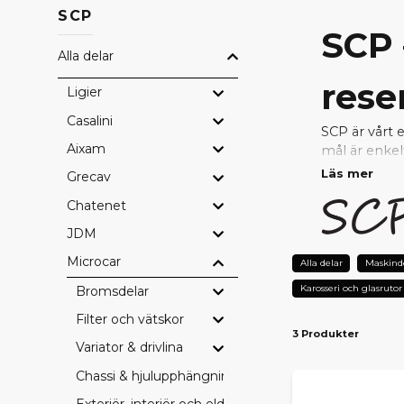
SCP
SCP 
Alla delar
rese
Ligier
Casalini
SCP är vårt 
Aixam
mål är enkel
Läs mer
Grecav
Genom nära s
Chatenet
uppfyller hö
reparera ell
JDM
Microcar
VARF
Alla delar
Maskind
Karosseri och glasrutor
Bromsdelar
Prisvärda
– 
Testad kval
Filter och vätskor
3 Produkter
Perfekt pa
Variator & drivlina
Snabb lever
Tryggt val 
Chassi & hjulupphängning
Exteriör, interiör och eldetaljer