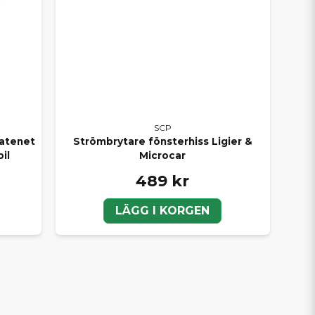
elar – både SCP, original och eftermarknad
SCP
hatenet
Strömbrytare fönsterhiss Ligier &
il
Microcar
489 kr
LÄGG I KORGEN
n du lita på att du hittar rätt delar hos oss. Med
h med vårt breda sortiment kan du alltid
ig snabbt och personligt.