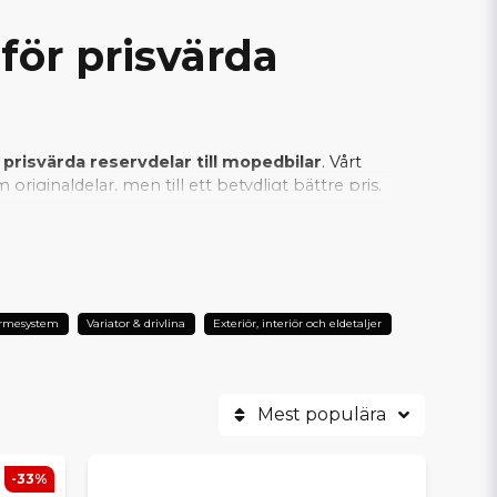
för prisvärda
 prisvärda reservdelar till mopedbilar
. Vårt
riginaldelar, men till ett betydligt bättre pris.
an vi säkerställa att varje SCP-produkt
er är SCP det självklara valet när man vill
ärmesystem
Variator & drivlina
Exteriör, interiör och eldetaljer
Mest populära
-33%