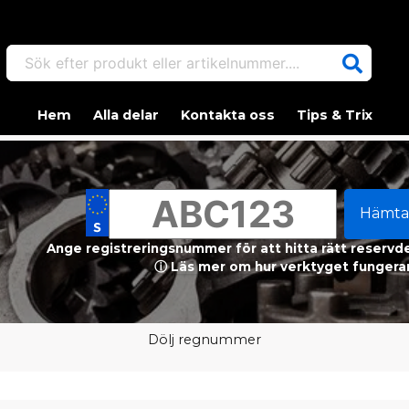
Sök efter produkt eller artikelnummer....
Hem
Alla delar
Kontakta oss
Tips & Trix
Hämta
Ange registreringsnummer för att hitta rätt reservdel
ⓘ Läs mer om hur verktyget fungerar
Dölj regnummer