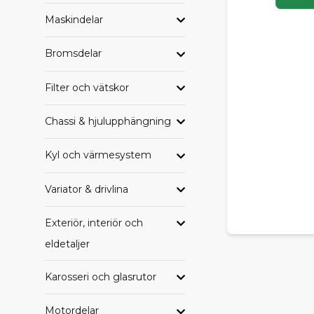
Maskindelar
HAND
Letar du eft
Bromsdelar
samlade per
Filter och vätskor
Alla delar til
Alla delar ti
Chassi & hjulupphängning
Alla delar t
Alla delar ti
Alla delar ti
Kyl och värmesystem
Alla delar ti
Variator & drivlina
TRYGG
Exteriör, interiör och
Oavsett om du
eldetaljer
SCP får du e
komplettera 
Karosseri och glasrutor
Behöver du h
Motordelar