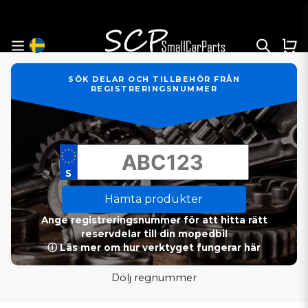
SÖK DELAR OCH TILLBEHÖR FRÅN
REGISTRERINGSNUMMER
Hämta produkter
Ange registreringsnummer för att hitta rätt
reservdelar till din mopedbil
ⓘ Läs mer om hur verktyget fungerar här
Dölj regnummer