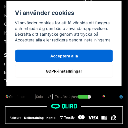
Skällinge
Företagskund
Vi använder cookies
Kontakta oss
Vi använder cookies för att få vår sida att fungera
Om oss
och erbjuda dig den bästa användarupplevelsen.
Köpvillkor
Bekräfta ditt samtycke genom att trycka på
Acceptera alla eller redigera genom inställningarna
Tips & trix
SOCIALA MEDIER
MITT KONTO
Acceptera alla
Facebook
Logga in
GDPR-inställningar
Instagram
Skapa konto
TikTok
Glömt ditt lösenord?