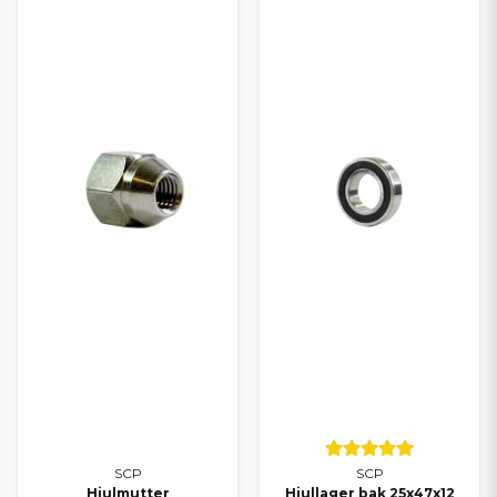
Alla delar till Aixam
Alla delar till Chatenet
Alla delar till Microcar
Alla delar till Casalini
Alla delar till Grecav
TRYGGT VAL FÖR DIN
MOPEDBIL
Oavsett om du kör Ligier, Aixam, Microcar, Chatenet, Casalini
eller Grecav kan du lita på att du hittar rätt delar hos oss. Med
SCP får du ett smart alternativ som kombinerar kvalitet och
ekonomi – och med vårt breda sortiment kan du alltid
komplettera med originaldelar när det behövs.
Behöver du hjälp att välja rätt reservdel? Kontakta oss gärna – vi
hjälper dig snabbt och personligt.
SCP
SCP
Hjulmutter
Hjullager bak 25x47x12