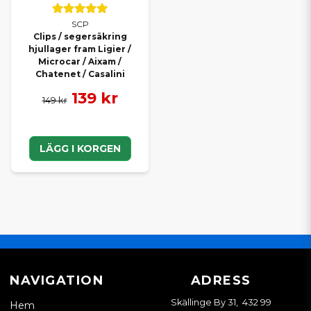
SCP
Clips / segersäkring
hjullager fram Ligier /
Microcar / Aixam /
Chatenet / Casalini
139 kr
149 kr
LÄGG I KORGEN
NAVIGATION
ADRESS
Skällinge By 31, 432 99
Hem