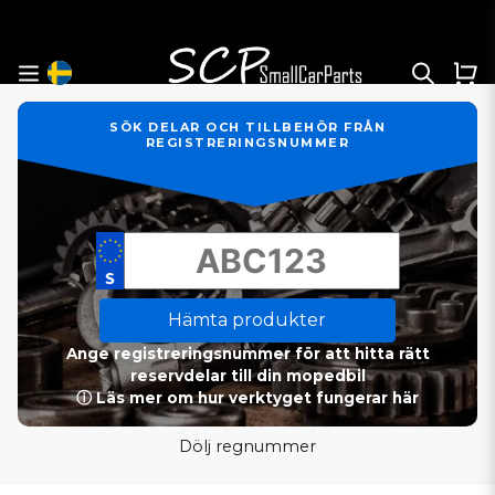
SÖK DELAR OCH TILLBEHÖR FRÅN
REGISTRERINGSNUMMER
Hämta produkter
Ange registreringsnummer för att hitta rätt
reservdelar till din mopedbil
ⓘ Läs mer om hur verktyget fungerar här
Dölj regnummer