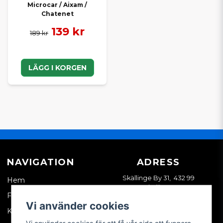
Microcar / Aixam /
Chatenet
139 kr
189 kr
LÄGG I KORGEN
NAVIGATION
ADRESS
Skällinge By 31, 432 99
Hem
Skällinge
Företagskund
Vi använder cookies
Kontakta oss
Vi använder cookies för att få vår sida att fungera