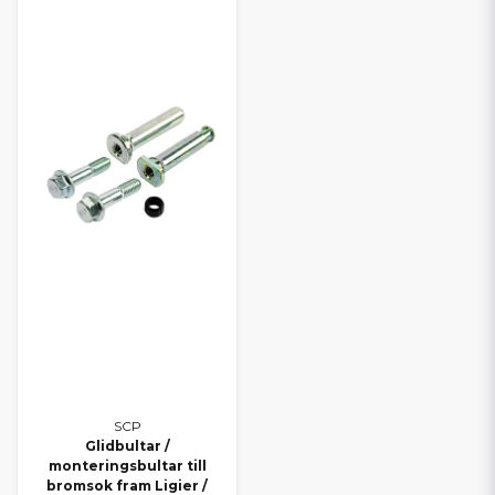
Alla delar till Aixam
Alla delar till Chatenet
Alla delar till Microcar
Alla delar till Casalini
Alla delar till Grecav
TRYGGT VAL FÖR DIN
MOPEDBIL
Oavsett om du kör Ligier, Aixam, Microcar, Chatenet, Casalini
eller Grecav kan du lita på att du hittar rätt delar hos oss. Med
SCP får du ett smart alternativ som kombinerar kvalitet och
ekonomi – och med vårt breda sortiment kan du alltid
komplettera med originaldelar när det behövs.
Behöver du hjälp att välja rätt reservdel? Kontakta oss gärna – vi
hjälper dig snabbt och personligt.
SCP
Glidbultar /
monteringsbultar till
bromsok fram Ligier /