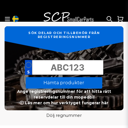
SÖK DELAR OCH TILLBEHÖR FRÅN
REGISTRERINGSNUMMER
Hämta produkter
Ange registreringsnummer för att hitta rätt
reservdelar till din mopedbil
ⓘ Läs mer om hur verktyget fungerar här
Dölj regnummer